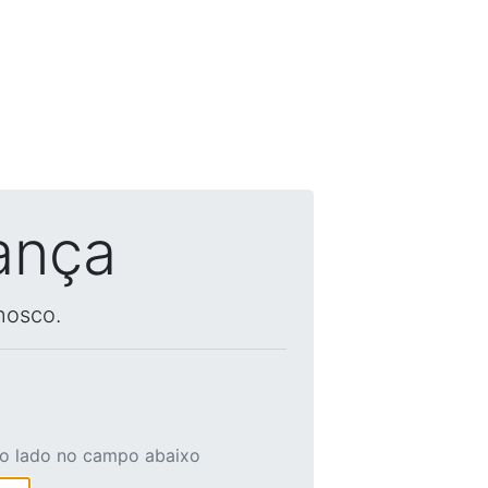
ança
nosco.
ao lado no campo abaixo