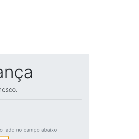
ança
nosco.
ao lado no campo abaixo