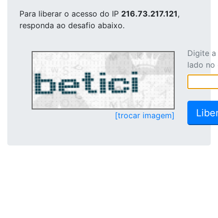
Para liberar o acesso
do IP
216.73.217.121
,
responda ao desafio abaixo.
Digite 
lado no
[trocar imagem]